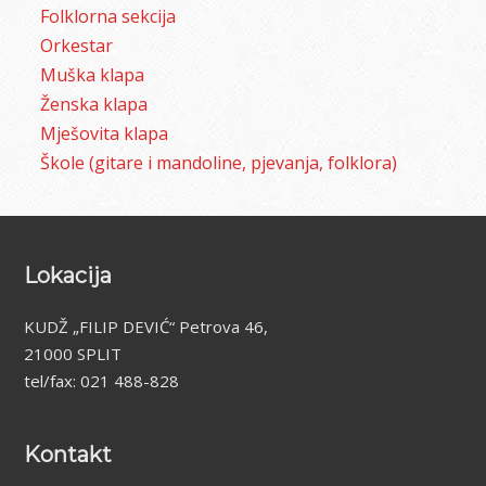
Folklorna sekcija
Orkestar
Muška klapa
Ženska klapa
Mješovita klapa
Škole (gitare i mandoline, pjevanja, folklora)
Footer
Lokacija
KUDŽ „FILIP DEVIĆ“ Petrova 46,
21000 SPLIT
tel/fax: 021 488-828
Kontakt