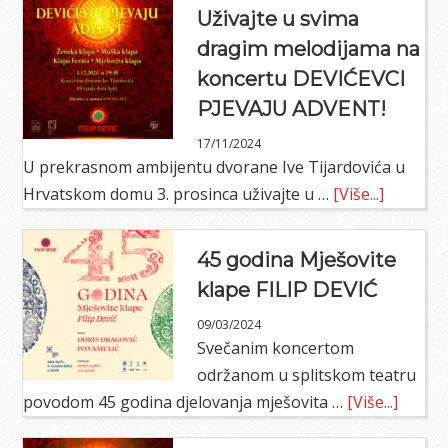
nije
Uživajte u svima
jubavi…“
dragim melodijama na
koncertu DEVIĆEVCI
PJEVAJU ADVENT!
17/11/2024
U prekrasnom ambijentu dvorane Ive Tijardovića u
about
Hrvatskom domu 3. prosinca uživajte u …
[Više...]
Uživajte
u
45 godina Mješovite
svima
klape FILIP DEVIĆ
dragim
09/03/2024
melodij
Svečanim koncertom
na
održanom u splitskom teatru
koncert
about
povodom 45 godina djelovanja mješovita …
[Više...]
DEVIĆEV
45
PJEVAJU