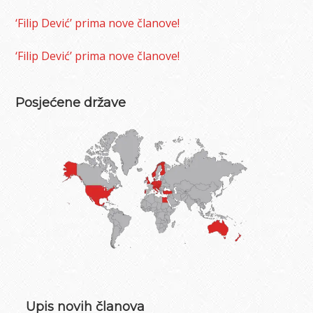
18.12.
‘Filip Dević’ prima nove članove!
u
Hrvatsk
‘Filip Dević’ prima nove članove!
domu!
Posjećene države
Primary
Upis novih članova