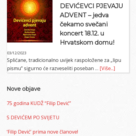
godin
ADVENT
DEVIĆEVCI PJEVAJU
Mješov
ADVENT – jedva
klape
čekamo svečani
FILIP
koncert 18.12. u
DEVIĆ
Hrvatskom domu!
03/12/2023
Splićane, tradicionalno uvijek raspoložene za „lipu
about
pismu” sigurno će razveseliti poseban …
[Više...]
DEVIĆEV
PJEVAJU
Nove objave
ADVENT
–
75 godina KUDŽ “Filip Dević”
jedva
čekamo
S DEVIĆEM PO SVIJETU
svečani
‘Filip Dević’ prima nove članove!
koncert