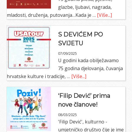
glazbe, ljubavi, nagrada,
about
mladosti, druženja, putovanja…Kada je …
[Više...]
75
godina
S DEVIĆEM PO
KUDŽ
SVIJETU
“Filip
07/09/2025
Dević”
U godini kada obilježavamo
75 godina djelovanja, čuvanja
about
hrvatske kulture i tradicije, …
[Više...]
S
DEVIĆEM
‘Filip Dević’ prima
PO
nove članove!
SVIJETU
08/03/2025
'Filip Dević', kulturno -
umjetničko društvo čije je ime