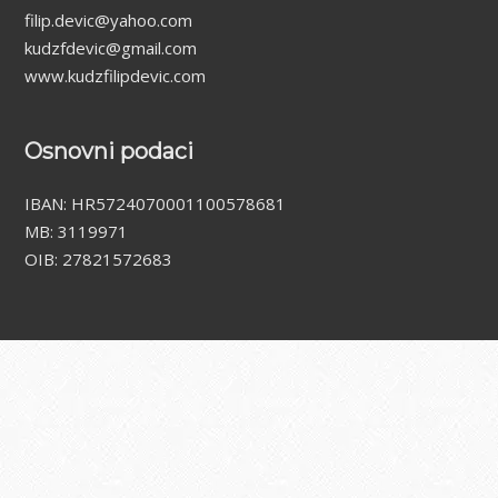
filip.devic@yahoo.com
kudzfdevic@gmail.com
www.kudzfilipdevic.com
Osnovni podaci
IBAN: HR5724070001100578681
MB: 3119971
OIB: 27821572683