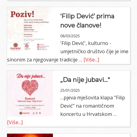
‘Filip
Dević’
‘Filip Dević’ prima
prima
nove članove!
nove
08/03/2025
članove!
'Filip Dević', kulturno -
umjetničko društvo čije je ime
about
sinonim za njegovanje tradicije …
[Više...]
‘Filip
Dević’
„Da nije jubavi…“
prima
25/01/2025
nove
…pjeva mješovita klapa "Filip
članove!
Dević" na romantičnom
koncertu u Hrvatskom …
about
[Više...]
„Da