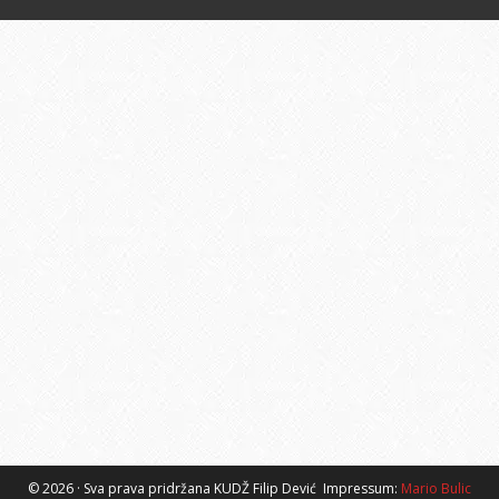
© 2026 · Sva prava pridržana KUDŽ Filip Dević
Impressum:
Mario Bulic