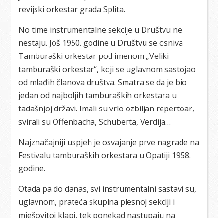
revijski orkestar grada Splita.
No time instrumentalne sekcije u Društvu ne
nestaju. Još 1950. godine u Društvu se osniva
Tamburaški orkestar pod imenom „Veliki
tamburaški orkestar“, koji se uglavnom sastojao
od mlađih članova društva. Smatra se da je bio
jedan od najboljih tamburaških orkestara u
tadašnjoj državi. Imali su vrlo ozbiljan repertoar,
svirali su Offenbacha, Schuberta, Verdija…
Najznačajniji uspjeh je osvajanje prve nagrade na
Festivalu tamburaških orkestara u Opatiji 1958.
godine.
Otada pa do danas, svi instrumentalni sastavi su,
uglavnom, prateća skupina plesnoj sekciji i
mješovitoj klapi, tek ponekad nastupaju na