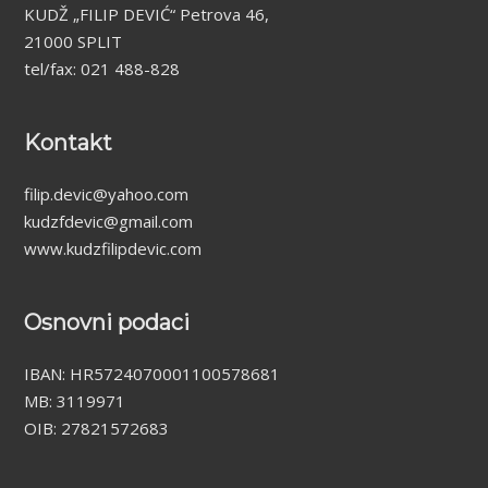
KUDŽ „FILIP DEVIĆ“ Petrova 46,
21000 SPLIT
tel/fax: 021 488-828
Kontakt
filip.devic@yahoo.com
kudzfdevic@gmail.com
www.kudzfilipdevic.com
Osnovni podaci
IBAN: HR5724070001100578681
MB: 3119971
OIB: 27821572683