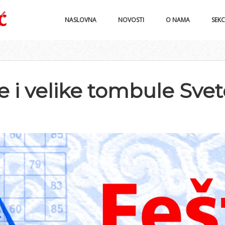
NASLOVNA
NOVOSTI
O NAMA
SEKC
e i velike tombule Sve