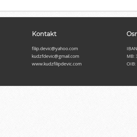
Kontakt
Osn
filip.devic@yahoo.com
IBA
kudzfdevic@gmail.com
MB: 
www.kudzfilipdevic.com
OIB: