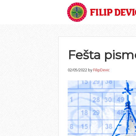
Skip
Skip
Skip
to
to
to
primary
main
footer
navigation
content
Fešta pism
02/05/2022
by
FilipDevic