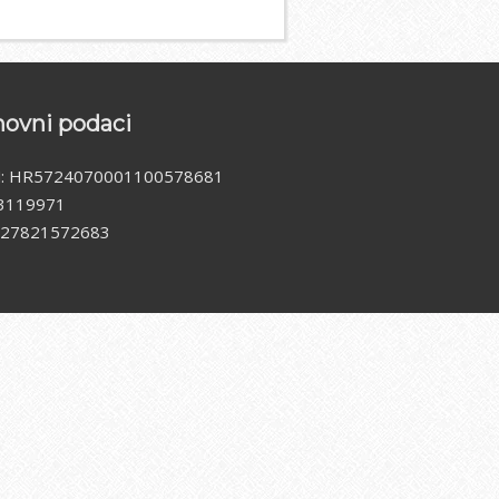
ovni podaci
N: HR5724070001100578681
3119971
 27821572683