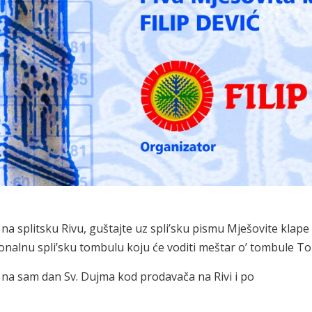
a splitsku Rivu, guštajte uz spli’sku pismu Mješovite klape 
ionalnu spli’sku tombulu koju će voditi meštar o’ tombule T
, na sam dan Sv. Dujma kod prodavača na Rivi i po